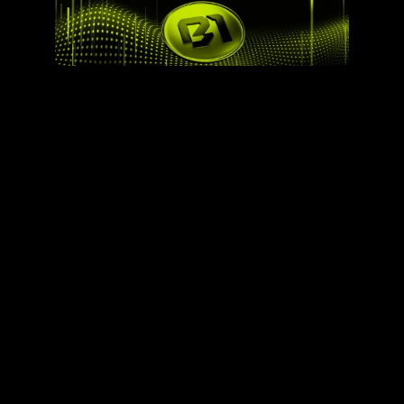
O Consórcio Espera Chegar A Um 
Volume De R$ 100 Milhões Em 
BRL1 Emitidos Em Um Ano, 
Cooperando Com Outras 
Iniciativas
As 
stablecoins
são uma das classes de criptomoedas 
mais importantes do mercado 
e um consórcio formado 
pelas principais empresas criptos nacionais quer lançar 
uma dessas com lastro em real.