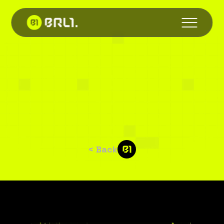
Maiores
corretoras
de
criptomoedas
do
Brasil
se
unem
em
consórcio
para
criar
stablecoin
< Back