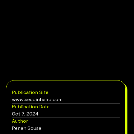
O consórcio também terá parceiros estratégicos como 
a Fireblocks, que proverá a tecnologia para tokenização 
e custódia da stablecoin.
“Estamos orgulhosos de apoiar a criação do BRL1, 
fornecendo a infraestrutura de tecnologia segura de 
tokenização e de custódia para esta iniciativa”, disse 
Michael Shaulov, CEO e cofundador da Fireblocks.
Além disso, o escritório Pinheiro Neto Advogados é o 
assessor jurídico do projeto, garantindo conformidade 
regulatória em todas as etapas.
Publication Site
www.seudinheiro.com
Publication Date
Oct 7, 2024
Author
Renan Sousa