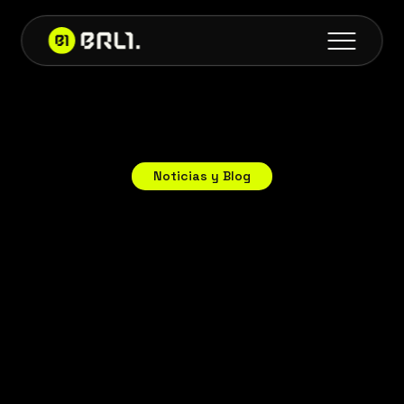
Noticias y Blog
Últimas
actualizaciones
y
artículos
sobre
la
adopción
de
BRL1