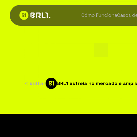
Cómo Funciona
Casos d
BRL1
estreia
n
< Voltar
BRL1 estreia no mercado e ampli