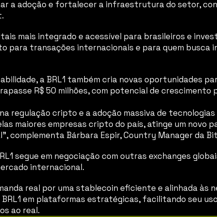
ar a adoção e fortalecer a infraestrutura do setor, co
.
tais mais integrado e acessível para brasileiros e invest
eito para transações internacionais e para quem busca i
abilidade, a BRL1 também cria novas oportunidades para
rapasse R$ 50 milhões, com potencial de crescimento p
ço na regulação cripto e a adoção massiva de tecnologi
elas maiores empresas cripto do país, atinge um novo 
”, complementa Bárbara Espir, Country Manager da Bits
BRL1 segue em negociação com outras exchanges globais 
ercado internacional. 
a real por uma stablecoin eficiente e alinhada às nec
a BRL1 em plataformas estratégicas, facilitando seu uso
os ao real.