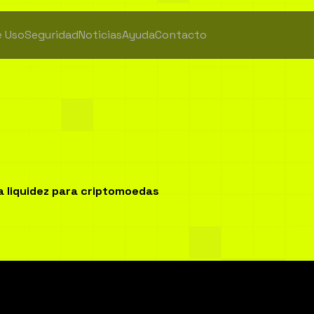
e Uso
Seguridad
Noticias
Ayuda
Contacto
o
mercado
e
ampli
criptomoedas
a liquidez para criptomoedas