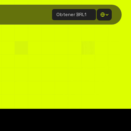
Select Language
Obtener BRL1
a
liquidez
para