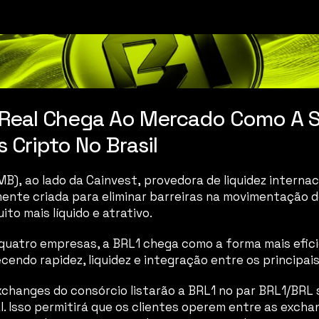
Real Chega Ao Mercado Como A So
 Cripto No Brasil
(MB), ao lado da Cainvest, provedora de liquidez intern
mente criada para eliminar barreiras na movimentação d
to mais líquido e atrativo. 
uatro empresas, a BRL1 chega como a forma mais eficien
ecendo rapidez, liquidez e integração entre os principais
exchanges do consórcio listarão a BRL1 no par BRL1/BRL
l. Isso permitirá que os clientes operem entre as excha