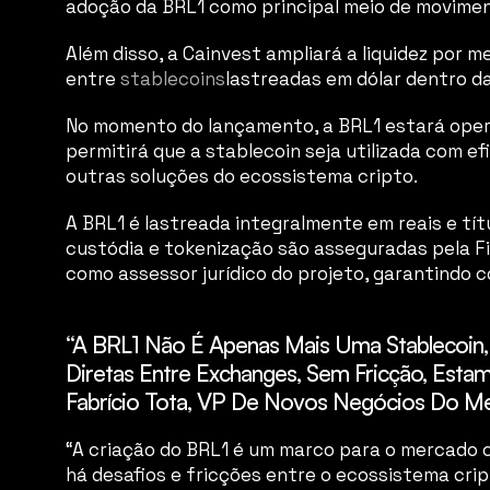
adoção da BRL1 como principal meio de moviment
Além disso, a Cainvest ampliará a liquidez por 
entre 
stablecoins
lastreadas em dólar dentro da
No momento do lançamento, a BRL1 estará oper
permitirá que a stablecoin seja utilizada com 
outras soluções do ecossistema cripto.
A BRL1 é lastreada integralmente em reais e tít
custódia e tokenização são asseguradas pela Fi
como assessor jurídico do projeto, garantindo 
“A BRL1 Não É Apenas Mais Uma Stablecoin, 
Diretas Entre Exchanges, Sem Fricção, Estam
Fabrício Tota, VP De Novos Negócios Do Me
“A criação do BRL1 é um marco para o mercado cr
há desafios e fricções entre o ecossistema crip