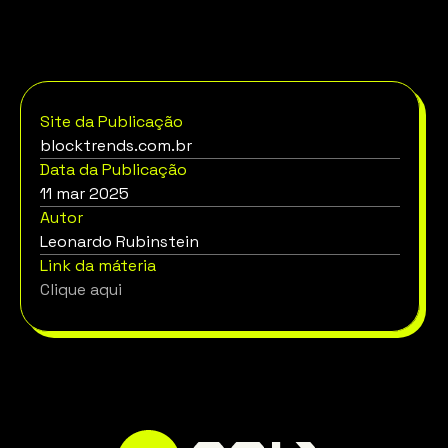
“exportar” inflação brasileira. Bem como faz a Tether. “A 
princípio, não. Mas nada impede que algum player, por 
exemplo, que se torne parceiro e receba parte dos juros, 
crie um dApp que possa exportar nossa inflação para o 
resto do mundo!”, respondeu Tota.
Site da Publicação
blocktrends.com.br
Data da Publicação
11 mar 2025
Autor
Leonardo Rubinstein
Link da máteria
Clique aqui