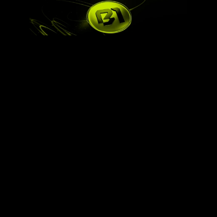
O mercado de criptomoedas no Brasil está prestes a 
ganhar um novo e ambicioso projeto financeiro: a BRL1, 
uma stablecoin lastreada em títulos públicos federais. 
A proposta é resultado de um consórcio entre as 
exchanges Bitso, Foxbit e Mercado Bitcoin (MB), em 
parceria com a Cainvest.
A proposta busca trazer mais segurança, estabilidade e 
liquidez para o setor, utilizando ativos do Tesouro 
Nacional como lastro. Diferente de outras stablecoins 
que utilizam reservas em moeda fiduciária ou ativos 
privados, a BRL1 se destaca por estar diretamente 
vinculada a um dos instrumentos financeiros mais 
sólidos do país.