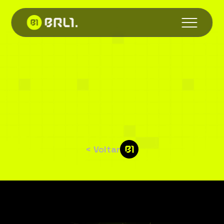
Consórcio
de
exchanges
forma
a
‘Tether
brasileira’
e
stablecoin
BRL1
< Voltar